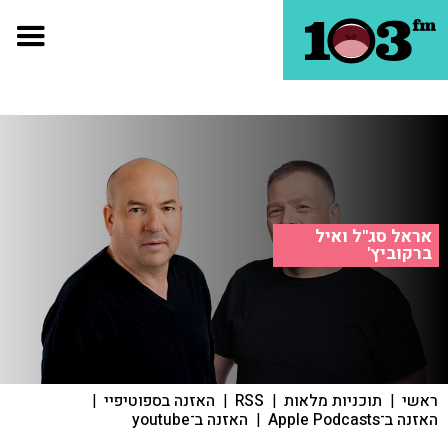
אראל סג"ל ואיל
ברקוביץ'
ראשי
|
תוכניות מלאות
|
RSS
|
האזנה בספוטיפיי
|
האזנה ב־Apple Podcasts
|
האזנה ב־youtube