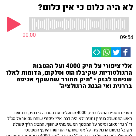
לא היה כלום כי אין כלום?
00:00
09:54
אלי ציפורי על תיק 4000 ועל ההטבות
הרגולטוריות שקיבלו הוט וסלקום, הדומות לאלו
שניתנו לבזק • "תיק מחורר שמשקף אכיפה
בררנית ואי הבנת הרגולציה"
פערים נוספים התגלו בתיק 4000 שמעלים את הסברה כי בתיק בו נחשד
ראש הממשלה בנימין נתניהו לא היה דבר. אלי ציפורי שוחח עם אראל סג"ל
וד"ר גדי טאוב וסיפר על המסמך המשמעותי שחשף, המציג הליך פעולה
מקובל בתחום הרגולציה, על אף שחוקרי הפרשה והיועץ המשפטי
לממשלה לא ידעו על כך דבר. סג"ל בתגובה: "תיק 4000 הוא אחד המסוכנים