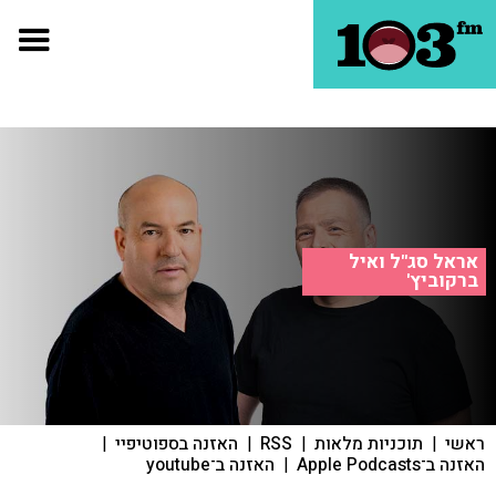
אראל סג"ל ואיל
ברקוביץ'
ראשי
|
תוכניות מלאות
|
RSS
|
האזנה בספוטיפיי
|
האזנה ב־Apple Podcasts
|
האזנה ב־youtube