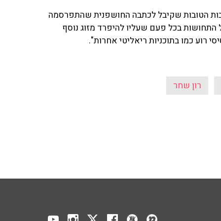
יליון' ('רשת 13') סיפר על התגובות הטובות שקיבל לכתבה החושפנית שהתפרסמה
ל התחושות בכל פעם שעליו להיפרד מזוג נוסף
י רוע כמו בתוכניות ריאליטי אחרות".
רון שחר