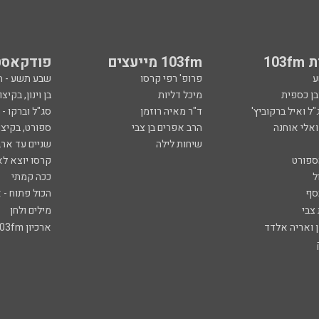
103
103fm מייעצים
פודקאסט
ע
פרופ' רפי קרסו
שבע תשע - 
ובן כספית
מיכל דליות
בן וינון, בקיצו
ל ואיל ברקוביץ'
ד"ר מאיה רוזמן
סג"ל וברקו -
ואלי אוחנה
הרב אפרים בן צבי
ספורט, בקיצו
שיחות לילה
שניים עד ארב
ספורט
קרסו יוצא לא
ל
ככה קמתי
סף
הכול פתוח - א
 צבי
מילים ולחן
ן ואריה אלדד
ארכיון 103fm