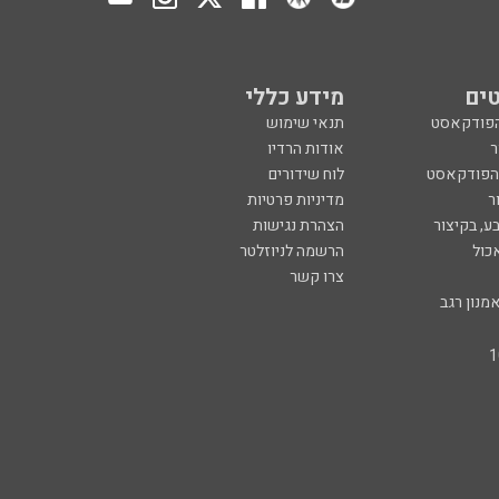
ים
מידע כללי
הפודקאסט
תנאי שימוש
ר
אודות הרדיו
 הפודקאסט
לוח שידורים
ר
מדיניות פרטיות
ע, בקיצור
הצהרת נגישות
כול
הרשמה לניוזלטר
צרו קשר
מנון רגב