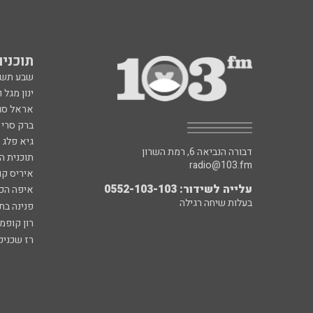
תוכניות fm
שבע תש
ינון מגל 
אראל סג"
ברק סרי 
גיא פלג
דבורה הנביאה 6, רמת השרון
תוכנית ה
radio@103.fm
איריס קו
עלייה לשידור: 0552-103-103
איפה הכ
בעלות שיחה רגילה
פנינה בת
רון קופמ
רז שכניק