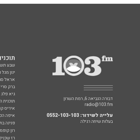
תוכניות fm
שבע תש
ינון מגל 
אראל סג"
ברק סרי 
גיא פלג
דבורה הנביאה 6, רמת השרון
תוכנית ה
radio@103.fm
איריס קו
עלייה לשידור: 0552-103-103
איפה הכ
בעלות שיחה רגילה
פנינה בת
רון קופמ
רז שכניק