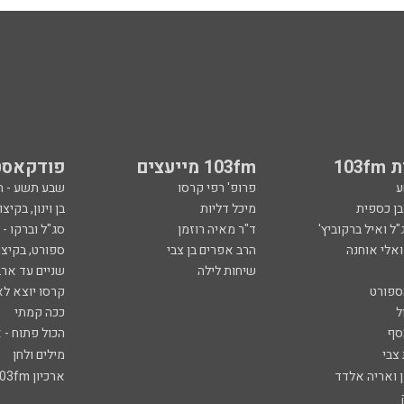
103
103fm מייעצים
פודקאסט
ע
פרופ' רפי קרסו
שבע תשע - 
ובן כספית
מיכל דליות
בן וינון, בקיצו
ל ואיל ברקוביץ'
ד"ר מאיה רוזמן
סג"ל וברקו -
ואלי אוחנה
הרב אפרים בן צבי
ספורט, בקיצו
שיחות לילה
שניים עד ארב
ספורט
קרסו יוצא לא
ל
ככה קמתי
סף
הכול פתוח - א
 צבי
מילים ולחן
ן ואריה אלדד
ארכיון 103fm