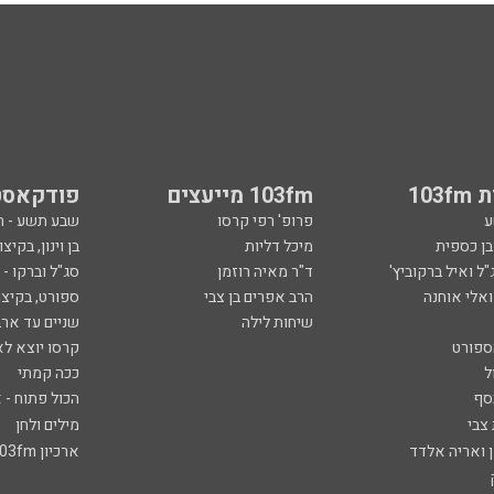
103
103fm מייעצים
פודקאסט
ע
פרופ' רפי קרסו
שבע תשע - 
ובן כספית
מיכל דליות
בן וינון, בקיצו
ל ואיל ברקוביץ'
ד"ר מאיה רוזמן
סג"ל וברקו -
ואלי אוחנה
הרב אפרים בן צבי
ספורט, בקיצו
שיחות לילה
שניים עד ארב
ספורט
קרסו יוצא לא
ל
ככה קמתי
סף
הכול פתוח - א
 צבי
מילים ולחן
ן ואריה אלדד
ארכיון 103fm