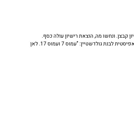
קבצן. ונחשו מה, הוצאת רישיון עולה כסף.
וגם, כבוד לתעשיה הישראלית ששיגרה לווין לחלל. הסטנדאפיסטית לבנת גולדשטיין: "עמוס 7 ועמוס 17. לאן