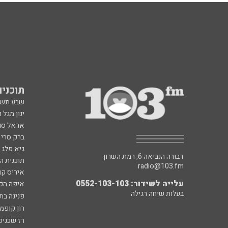
תוכניות fm
שבע תש
ינון מגל 
אראל סג"
ברק סרי 
גיא פלג
דבורה הנביאה 6, רמת השרון
תוכנית ה
radio@103.fm
איריס קו
עלייה לשידור: 0552-103-103
איפה הכ
בעלות שיחה רגילה
פנינה בת
רון קופמ
רז שכניק