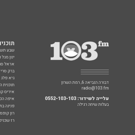
תוכניות fm
שבע תש
ינון מגל 
אראל סג"
ברק סרי 
גיא פלג
דבורה הנביאה 6, רמת השרון
תוכנית ה
radio@103.fm
איריס קו
עלייה לשידור: 0552-103-103
איפה הכ
בעלות שיחה רגילה
פנינה בת
רון קופמ
רז שכניק