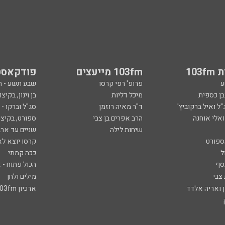
103
103fm מייעצים
פודקאסט
ע
פרופ' רפי קרסו
שבע תשע - 
ובן כספית
מיכל דליות
בן וינון, בקיצו
ל ואיל ברקוביץ'
ד"ר מאיה רוזמן
סג"ל וברקו -
ואלי אוחנה
הרב אפרים בן צבי
ספורט, בקיצו
שיחות לילה
שניים עד ארב
ספורט
קרסו יוצא לא
ל
ככה קמתי
סף
הכול פתוח - א
 צבי
מילים ולחן
ן ואריה אלדד
ארכיון 103fm