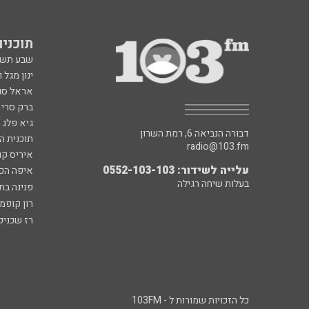
תוכניות fm
שבע תש
ינון מגל 
אראל סג"
ברק סרי 
גיא פלג
דבורה הנביאה 6, רמת השרון
תוכנית ה
radio@103.fm
איריס קו
עלייה לשידור: 0552-103-103
איפה הכ
בעלות שיחה רגילה
פנינה בת
רון קופמ
רז שכניק
כל הזכויות שמורות ל - 103FM