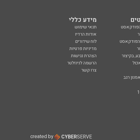
ים
מידע כללי
הפודקאסט
תנאי שימוש
ר
אודות הרדיו
 הפודקאסט
לוח שידורים
ר
מדיניות פרטיות
ע, בקיצור
הצהרת נגישות
כול
הרשמה לניוזלטר
צרו קשר
מנון רגב
created by
CYBER
SERVE