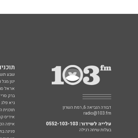
תוכניות fm
שבע תש
ינון מגל 
אראל סג"
ברק סרי 
גיא פלג
דבורה הנביאה 6, רמת השרון
תוכנית ה
radio@103.fm
איריס קו
עלייה לשידור: 0552-103-103
איפה הכ
בעלות שיחה רגילה
פנינה בת