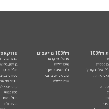
103
103fm מייעצים
פודקאסט
ע
פרופ' רפי קרסו
שבע תשע - 
ובן כספית
מיכל דליות
בן וינון, בקיצו
ל ואיל ברקוביץ'
ד"ר מאיה רוזמן
סג"ל וברקו -
ואלי אוחנה
הרב אפרים בן צבי
ספורט, בקיצו
שיחות לילה
שניים עד ארב
ספורט
קרסו יוצא לא
ל
ככה קמתי
סף
הכול פתוח - א
 צבי
מילים ולחן