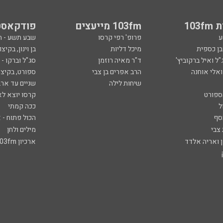
103
103fm מייעצים
פודקאסט
ע
פרופ' רפי קרסו
שבע תשע - 
ובן כספית
מיכל דליות
בן וינון, בקיצו
ל ואיל ברקוביץ'
ד"ר מאיה רוזמן
סג"ל וברקו -
ואלי אוחנה
הרב אפרים בן צבי
ספורט, בקיצו
שיחות לילה
שניים עד ארב
ספורט
קרסו יוצא לא
ל
ככה קמתי
סף
הכול פתוח - א
 צבי
מילים ולחן
ן ואריה אלדד
ארכיון 103fm