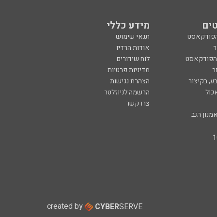
ים
מידע כללי
הפודקאסט
תנאי שימוש
ר
אודות הרדיו
 הפודקאסט
לוח שידורים
ר
מדיניות פרטיות
ע, בקיצור
הצהרת נגישות
כול
הרשמה לניוזלטר
צרו קשר
מנון רגב
created by
CYBER
SERVE