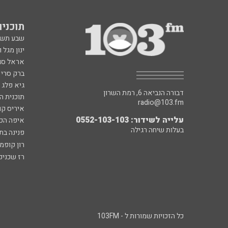
תוכניות fm
שבע תש
ינון מגל 
אראל סג"
ברק סרי 
גיא פלג
דבורה הנביאה 6, רמת השרון
תוכנית ה
radio@103.fm
איריס קו
עלייה לשידור: 0552-103-103
איפה הכ
בעלות שיחה רגילה
פנינה בת
רון קופמ
רז שכניק
כל הזכויות שמורות ל - 103FM