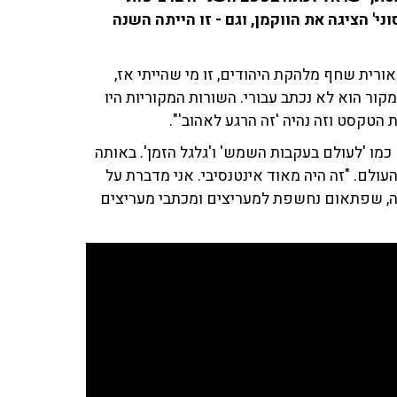
ני' הציגה את הווקמן, וגם - זו הייתה השנה
ורית שחף מלהקת היהודים, זו מי שהייתי אז,
במקור הוא לא נכתב עבורי. השורות המקוריות היו
 הטקסט וזה נהיה 'זה הרגע לאהוב'".
כמו 'לעולם בעקבות השמש' ו'גלגל הזמן'. באותה
ולם. "זה היה מאוד אינטנסיבי. אני מדברת על
אלבומים, ואני עוד ילדה, שפתאום נחשפת למעריצים ומכתבי מעריצים