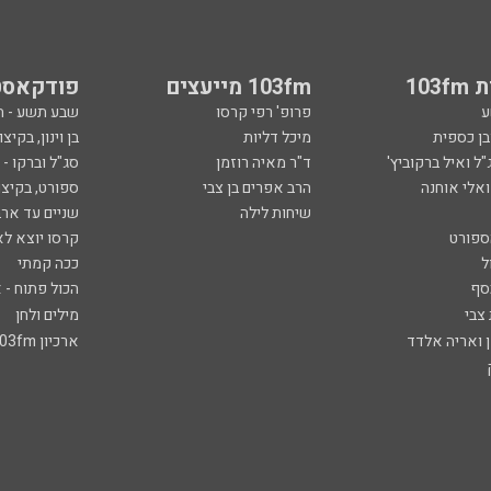
103
103fm מייעצים
פודקאסט
ע
פרופ' רפי קרסו
שבע תשע - 
ובן כספית
מיכל דליות
בן וינון, בקיצו
ל ואיל ברקוביץ'
ד"ר מאיה רוזמן
סג"ל וברקו -
ואלי אוחנה
הרב אפרים בן צבי
ספורט, בקיצו
שיחות לילה
שניים עד ארב
ספורט
קרסו יוצא לא
ל
ככה קמתי
סף
הכול פתוח - א
 צבי
מילים ולחן
ן ואריה אלדד
ארכיון 103fm