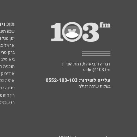
תוכניות fm
שבע תש
ינון מגל 
אראל סג"
ברק סרי 
גיא פלג
דבורה הנביאה 6, רמת השרון
תוכנית ה
radio@103.fm
איריס קו
עלייה לשידור: 0552-103-103
איפה הכ
בעלות שיחה רגילה
פנינה בת
רון קופמ
רז שכניק