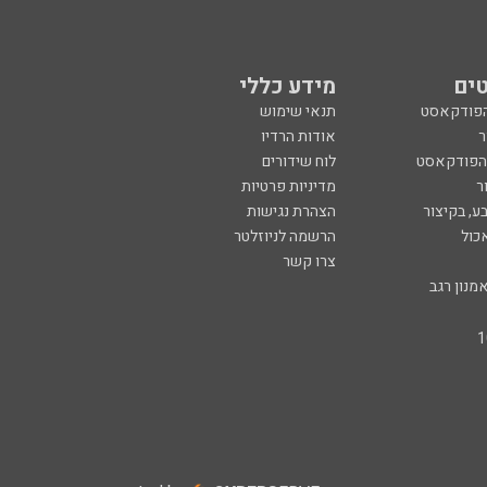
ים
מידע כללי
הפודקאסט
תנאי שימוש
ר
אודות הרדיו
 הפודקאסט
לוח שידורים
ר
מדיניות פרטיות
ע, בקיצור
הצהרת נגישות
כול
הרשמה לניוזלטר
צרו קשר
מנון רגב