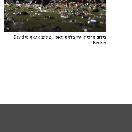
צילום ארכיון- ירי בלאס וגאס
| צילום: אי.אף.פי David
Becker