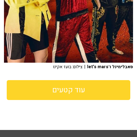
סאבלימינל ו־let's mars
| צילום: בועז אקינו
עוד קטעים