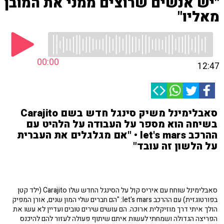
"יש אנשים שרוצים ממני את המובן
מאליו"
00:00
12:47
סאבלימינל משיק סינגל חדש בשם Carajito
בשיחה הוא מספר על העבודה על הלהיט עם
ההרכב let's mars • "אם מגלגלים את העברית
על הלשון זה עובד"
סאבלימינל שוחח עם איריס קול על הסינגל החדש שלו Carajito (ילד קטן
בפורטוגזית) עם ההרכב let's mars: "הם חברים שלי המון שנים, אורן המפיק
הולך איתי דרך מוזיקלית ארוכה. הם עושים שירים טובים ועדיין לא עשו את
הפריצה הגדולה ושמחתי לעשות איתם שיתוף פעולה לעזור להם להיכנס