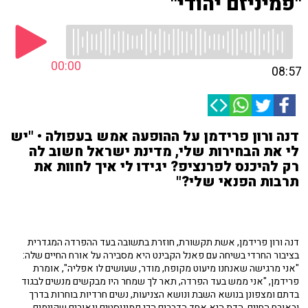
"פמיניזם יהודי"
00:00
08:57
דנה ורון פרידמן על ההופעה אמש בעפולה • "יש
לי את הבחירות שלי, מדינת ישראל חשוב לה
רק להיכנס לפרנציפ? יגידו לי איך לחוות את
תרבות הפנאי שלי?"
דנה ורון פרידמן, אשת תקשורת, חוזרת בתשובה בעד ההפרדה המגדרית
בציבור החרדי בשיחה עם פאנל הקבינט היא מסבירה על אורח החיים שלה:
"אני מרגישה שאנחנו מיעוט מקופח, מודר, שעושים לו אפליה", אומרת
פרידמן, "אני ממש בעד הפרדה, תאר לך שמחר היו מבקשים מנשים לבגוד
בדתם ומצפונן בנושא השבת ונושא הצניעות, נשים חרדיות בוחרות בדרך
ובאורח החיים, הדת היא אחד הדברים הכי פמיניסטים ונאורים שקיימים