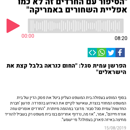
"הסיפור עם החרדים זה לא כמו
אפליית השחורים באמריקה"
00:00
08:20
הפרשן עמית סגל: "החום כנראה בלבל קצת את
הישראלים"
בסוף המופע בעפולה בית המשפט העליון ביטל את פסק הדין של בית
המשפט המחוזי בנצרת, שאישר לקיים את האירוע בהפרדה. פרשן 'חברת
החדשות' עמית סגל סבור: מדובר במהומה מיותרת. "החרדים אומרים שזה
אורח חייהם", אמר, "אז מה, נרדוף אחריהם בצו בית משפט רק בשביל להוריד
מחיצה באיזה פארק בעפולה? מי ישמע".
15/08/2019