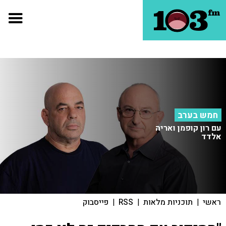
חמש בערב
עם רון קופמן ואריה
אלדד
ראשי
|
תוכניות מלאות
|
RSS
|
פייסבוק