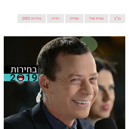
בג"ץ
עמית סגל
עפולה
הדרה
בחירות 2022