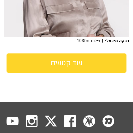
רבקה מיכאלי
| צילום: 103fm
עוד קטעים