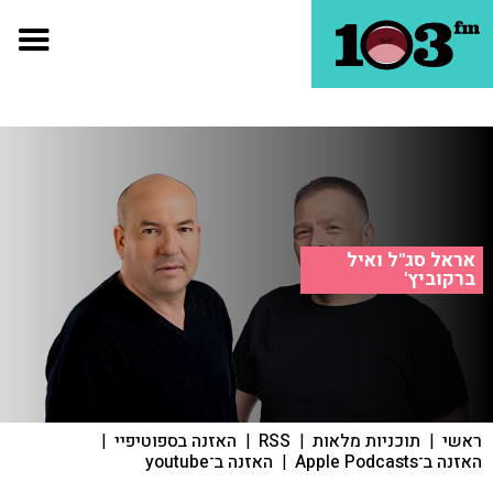
אראל סג"ל ואיל
ברקוביץ'
ראשי
|
תוכניות מלאות
|
RSS
|
האזנה בספוטיפיי
|
האזנה ב־Apple Podcasts
|
האזנה ב־youtube