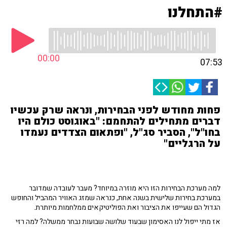
#התחלנו
00:00
07:53
פחות מחודש לפני הבחירות, ונראה שרק עכשיו
דברים מתחילים להתחמם: "באוגוסט כולם היו
בחו"ל", הסביר סג"ל, "ופתאום הצדדים נעמדו
על הרגליים"
למה מערכת הבחירות הזו היא מוזרה במיוחד? מעבר לעובדה שמדובר
במערכת בחירות שלישית בשנה אחת, כנראה שמזג האוויר המהביל והחופש
הגדול הם שעייפו את הציבור ואת הפוליטיקאים ממלחמות מיותרת.
אז מתי ייפול לנו האסימון שבעוד שלושה שבועות נבחר ממשלה? למה רזי