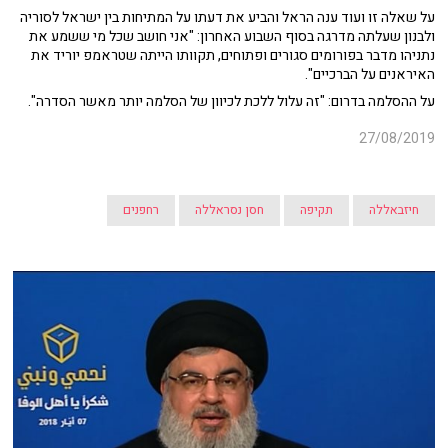
על שאלה זו ועוד ענה הראל והביע את דעתו על המתיחות בין ישראל לסוריה
ולבנון שעלתה מדרגה בסוף השבוע האחרון: "אני חושב שכל מי ששמע את
נתניהו מדבר בפורומים סגורים ופתוחים, תקוותו הייתה שטראמפ יוריד את
האיראנים על הברכיים".
על ההסלמה בדרום: "זה עלול ללכת לכיוון של הסלמה יותר מאשר הסדרה".
27/08/2019
חיזבאללה
תקיפה
חסן נסראללה
רחפנים