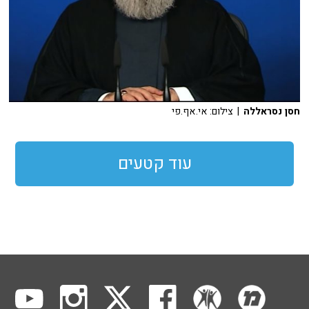
חסן נסראללה
| צילום: אי.אף.פי
עוד קטעים