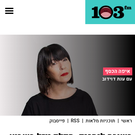
איפה הכסף
עם ענת דוידוב
ראשי
|
תוכניות מלאות
|
RSS
|
פייסבוק