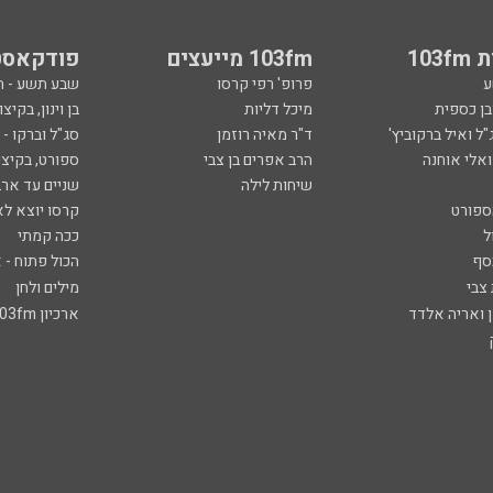
103
103fm מייעצים
פודקאסט
ע
פרופ' רפי קרסו
שבע תשע - 
ובן כספית
מיכל דליות
בן וינון, בקיצו
ל ואיל ברקוביץ'
ד"ר מאיה רוזמן
סג"ל וברקו -
ואלי אוחנה
הרב אפרים בן צבי
ספורט, בקיצו
שיחות לילה
שניים עד ארב
ספורט
קרסו יוצא לא
ל
ככה קמתי
סף
הכול פתוח - א
 צבי
מילים ולחן
ן ואריה אלדד
ארכיון 103fm