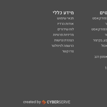
ים
מידע כללי
הפודקאסט
תנאי שימוש
ר
אודות הרדיו
 הפודקאסט
לוח שידורים
ר
מדיניות פרטיות
ע, בקיצור
הצהרת נגישות
כול
הרשמה לניוזלטר
צרו קשר
מנון רגב
created by
CYBER
SERVE