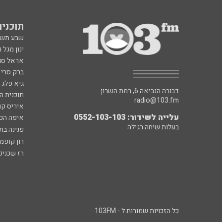
תוכניות fm
שבע תש
ינון מגל 
אראל סג"
ברק סרי 
גיא פלג
דבורה הנביאה 6, רמת השרון
תוכנית ה
radio@103.fm
איריס קו
עלייה לשידור: 0552-103-103
איפה הכ
בעלות שיחה רגילה
פנינה בת
רון קופמ
רז שכניק
כל הזכויות שמורות ל - 103FM