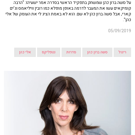
על סשה ברון כהן שמשחק בתפקיד הראשי בסדרה אמר ישעיהו: "הרבה
קומיקאים עשו את המעבר לדרמה באופן מופלא כמו רובין וויליאמס וג'ים
קארי, אבל סשה ברון כהן לא שם. הוא לא באמת הציג לי את העומק של אלי
כהן".
05/09/2019
ריגול
סשה ברון כהן
סדרות
נטפליקס
אלי כהן