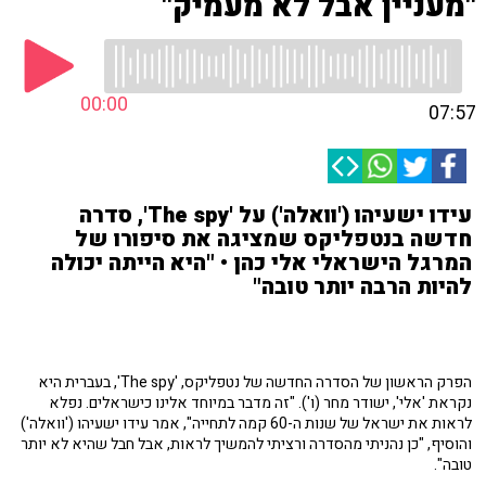
"מעניין אבל לא מעמיק"
00:00
07:57
עידו ישעיהו ('וואלה') על 'The spy', סדרה
חדשה בנטפליקס שמציגה את סיפורו של
המרגל הישראלי אלי כהן • "היא הייתה יכולה
להיות הרבה יותר טובה"
הפרק הראשון של הסדרה החדשה של נטפליקס, 'The spy', בעברית היא
נקראת 'אלי', ישודר מחר (ו'). "זה מדבר במיוחד אלינו כישראלים. נפלא
לראות את ישראל של שנות ה-60 קמה לתחייה", אמר עידו ישעיהו ('וואלה')
והוסיף, "כן נהניתי מהסדרה ורציתי להמשיך לראות, אבל חבל שהיא לא יותר
טובה".