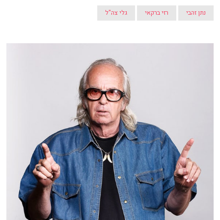
נתן זהבי
רזי ברקאי
גלי צה"ל