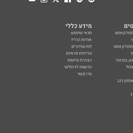
ים
מידע כללי
הפודקאסט
תנאי שימוש
ר
אודות הרדיו
 הפודקאסט
לוח שידורים
ר
מדיניות פרטיות
ע, בקיצור
הצהרת נגישות
כול
הרשמה לניוזלטר
צרו קשר
מנון רגב