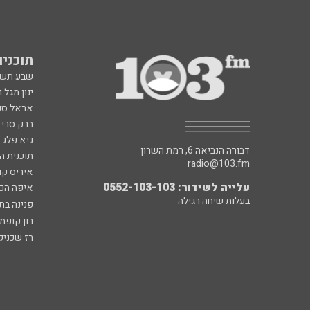
תוכניות fm
שבע תש
ינון מגל 
אראל סג"
ברק סרי 
גיא פלג
דבורה הנביאה 6, רמת השרון
תוכנית ה
radio@103.fm
איריס קו
עלייה לשידור: 0552-103-103
איפה הכ
בעלות שיחה רגילה
פנינה בת
רון קופמ
רז שכניק