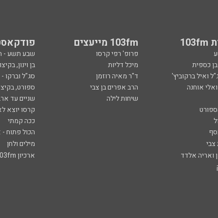
103
103fm מייעצים
פודקאסט
ע
פרופ' רפי קרסו
שבע תשע - 
ובן כספית
מיכל דליות
בן וינון, בקיצו
ל ואיל ברקוביץ'
ד"ר מאיה רוזמן
סג"ל וברקו -
ואלי אוחנה
הרב אפרים בן צבי
ספורט, בקיצו
שיחות לילה
שניים עד ארב
ספורט
קרסו יוצא לא
ל
ככה קמתי
סף
הכול פתוח - א
 צבי
מילים ולחן
ן ואריה אלדד
ארכיון 103fm