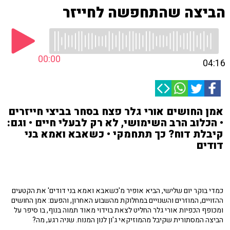
הביצה שהתחפשה לחייזר
00:00
04:16
אמן החושים אורי גלר פצח בסחר בביצי חייזרים
• הכלוב הרב השימושי, לא רק לבעלי חיים • וגם:
קיבלת דוח? כך תתחמקי • כשאבא ואמא בני
דודים
כמדי בוקר יום שלישי, הביא אופיר מ'כשאבא ואמא בני דודים' את הקטעים
ההזויים, המוזרים והשנויים במחלוקת מהשבוע האחרון, והפעם: אמן החושים
ומכופף הכפיות אורי גלר החליט לצאת בוידוי מאוד תמוה בנוף, בו סיפר על
הביצה המסתורית שקיבל מהמוזיקאי ג'ון לנון המנוח. שניה רגע, מה?