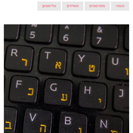
הומור
מפורסמים
מאזינים
טליסמאן