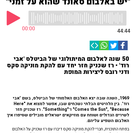
"יש באלבום סאונד שהוא על זמני"
00:00
44:44
50 שנה לאלבום המיתולוגי של הביטלס 'אבי
רוד' • רז שכניק חזר יחד עם להקת מוניקה סקס
ודני רובס ליצירות המופת
1969, השנה שבה יצא האלבום האלמותי של הביטלס, בשם 'אבי
רוד'. בין הלהיטים הבלתי נשכחים שבו, אפשר למצוא את "Here
Comes the Sun", "Because" ו־"Something". רז שכניק חזר
לשירים הגדולים ושוחח עם מוזיקאים ישראלים מובילים שסיפרו איך
האלבום השפיע עליהם.
בפתח התוכנית, חברי להקת מוניקה סקס דיברו עם רז שכניק על האלבום