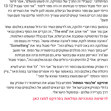
המיתולוגי. "בשבילי זה התנ"ך של המוזיקה, זה פשוט מושלם", אמר פיטר
רוט. יהלי סובול הוסיף כי מבחינתו זה היה ספר לימוד. "אני זוכר שבגיל 13-12
הייתי יושב עם ספר התווים של הביטלס, ומנסה לנגן ולשיר את השירים. היו
שם כמה דברים מאוד קשים לביצוע שצריך היה לחזור עליהם עוד פעם ועוד
פעם".
בהמשך בחרו חברי הלהקה, מה לדעתם השיר הכי גדול שנמצא באלבום. שחר
אבן צור אמר: "אני אוהב את "The end", זה הקדים את הסוף באופן נבואי
עם כל המיסטיקה שסובבת את הביטלס, אבל גם בגלל המשפט האלמותי,
'האהבה שאתה לוקח, שווה לאהבה שאתה עושה'. בעיניי זה בעצם מה
שהלהקה הזו באה להגיד בעולם הזה". יהלי סובול בחר את "Something".
"יש בתוך השיר הזה מהלכים שחקוקים בהיסטוריה של הפופ. אני חושב
שג'ורג' האריסון נמצא שם בכושר שיא, גם מבחינת נגינה וגם מבחינת
השירים. אולי 2 הלהיטים הכי גדולים שלו הם מהאלבום הזה", הסביר סובול.
רז שכניק שוחח גם עם הזמר דני רובס על 'אבי רוד'. "כל אחד הגיע לשיא
היכולת שלו באלבום הזה. במאסטר שף היו אומרים שמדובר במנת פאר", ציין
הזמר והוסיף: "יש שם משהו בסאונד שהוא על זמני."
פרויקט 'אלבומי המופת'
מפגיש בכל שבוע את העיתונאי רז שכניק עם
גדולי המוזיקאים בישראל. יחד הם יוצאים למסע אל האלבומים שהיו סימני
דרך בקריירה שלהם - ובפסקול הישראלי.
לרשימת התוכניות המלאות בפרויקט לחצו כאן.