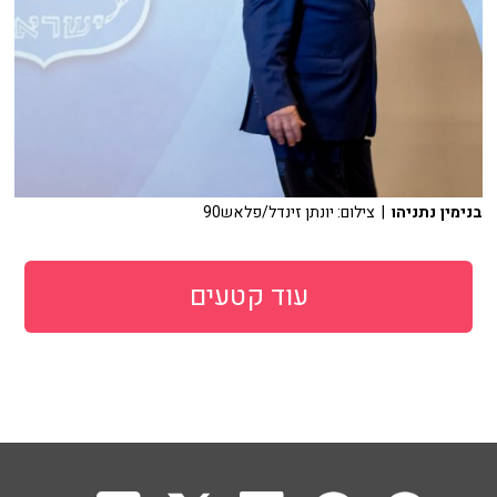
בנימין נתניהו
| צילום: יונתן זינדל/פלאש90
עוד קטעים