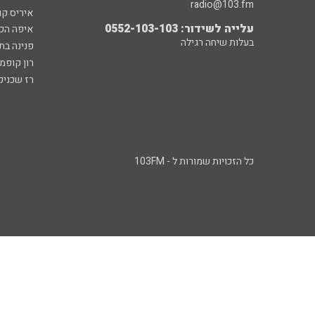
radio@103.fm
איריס קו
עלייה לשידור: 0552-103-103
איפה הכ
בעלות שיחה רגילה
פנינה בת
רון קופמ
רז שכניק
כל הזכויות שמורות ל - 103FM