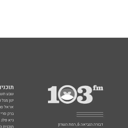
תוכניות fm
שבע תש
ינון מגל 
אראל סג"
ברק סרי 
גיא פלג
דבורה הנביאה 6, רמת השרון
תוכנית ה