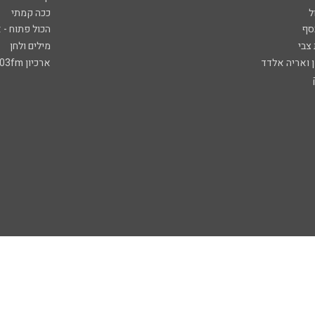
ל
ככה קמתי
סף
הכול פתוח - א
 צבי
מילים ולחן
ן ואריה אלדד
ארכיון 103fm