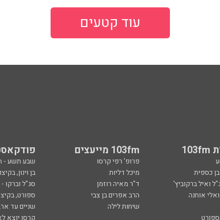
עוד קטעים
103
103fm מייעצים
פודקאסט
ע
פרופ' רפי קרסו
שבע תשע - 
ובן כספית
מיכל דליות
בן וינון, בקיצו
ל ואיל ברקוביץ'
ד"ר מאיה רוזמן
סג"ל וברקו -
ואלי אוחנה
הרב אפרים בן צבי
ספורט, בקיצו
שיחות לילה
שניים עד ארב
ספורט
קרסו יוצא לא