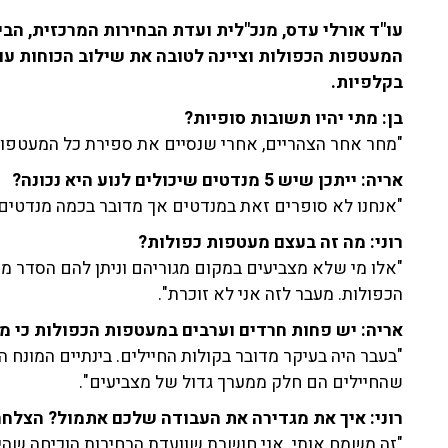
עו"ד אורלי עדס, מנכ"לית ועדת הבחירות המרכזית, הב
המעטפות הכפולות וציינה לטובה את שילוב הכוחות 
בקלפיות.
בן: מתי יהיו תשובות סופיות?
"מחר אחר הצהריים, אחרי שנסיים את ספירת כל המעטפות
אריה: ייתכן שיש 5 מנדטים שיכולים לנוע היא נכונה?
"אנחנו לא סופרים זאת במנדטים אך מדובר בכמה מנדטים"
רוני: מה זה בעצם מעטפות כפולות?
הכפולות. מעבר לזה אני לא זוכרת".
אריה: יש פחות חרדים וערבים במעטפות הכפולות כי מד
"בעבר היה בעיקר מדובר בקולות החיילים. בינתיים המונח 
שהחיילים הם חלק ממערך גדול של מצביעים".
רוני: איך את מגדירה את העבודה שלכם אתמול? הצלחה
"זה משמח אותי. אני חושבת שוועדת הבחירות הוכיחה שה