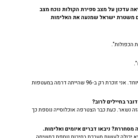
יאה עדכון על מצב ספירת הקולות נוכח מצב
עם משטרת ישראל שמנעה את האלימות
 הכפולות".
.
"אלו מי שלא מצביעים במקום מגוריהם וניתן להם הסדר מיוחד. אני זוכרת רק ב-96 שהייתה דרמה במעטפות
ובר בחיילים לרוב?
הזה נשאר. כעת כבר הצטרפה אוכלוסייה נוספת כך
 מסחררת? ניבאו דברים איומים ואלימות.
יא יכולה לעשות מערכת בחירות נוספת כמשימה