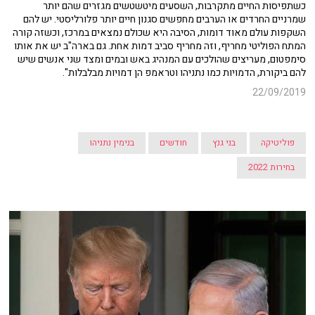
כשתפיסות החיים מתקרבות, השסעים מיטשטשים מגזרים שהם יותר
שמרניים החרדים או הערבים מחפשים סגנון חיים יותר פלורליסטי. יש להם
השקפות עולם מאוד דומות, הסיבה היא שכולם נמצאים במרכז, וכשזה קורה
המתח הפוליטי מחריף, וזה מחריף סביב דמות אחת. גם בארה"ב יש את אותו
סימפטום, מעריצים שהולכים עם המנהיג באש ובמים ומצד שני אנשים שיש
להם ביקורת, הדמויות כמו נתניהו וטראמפ הן דמויות מבלבלות".
22/09/2019
פוליטיקה
בני גנץ
חודשים
בנימין נתניהו
בחירות 2022