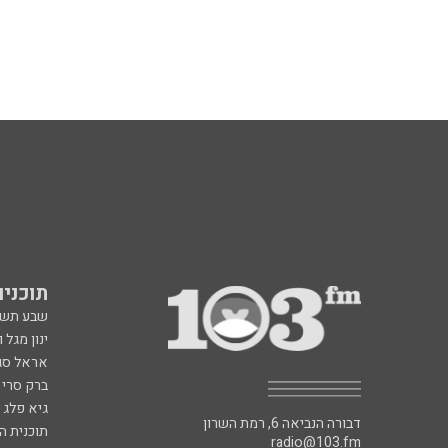
תוכניות fm
שבע תש
ינון מגל 
אראל סג"
ברק סרי 
גיא פלג
דבורה הנביאה 6, רמת השרון
תוכנית ה
radio@103.fm