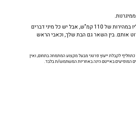
שלומית תמיר: "את בן אדם של החלטה ויעד, ואת הגעת אליו במהירות של 110 קמ"ש, אבל יש כל מיני דברים
ט אותם. בין השאר גם הבת שלך, וכאבי הראש
תחליף לקבלת ייעוץ פרטני מבעל מקצוע המתמחה בתחום, ואין
ים המופיעים באייטם הינה באחריות המשתמש/ת בלבד.