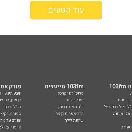
עוד קטעים
103
103fm מייעצים
פודקאסט
ע
פרופ' רפי קרסו
שבע תשע - 
ובן כספית
מיכל דליות
בן וינון, בקיצו
ל ואיל ברקוביץ'
ד"ר מאיה רוזמן
סג"ל וברקו -
ואלי אוחנה
הרב אפרים בן צבי
ספורט, בקיצו
שיחות לילה
שניים עד ארב
ספורט
קרסו יוצא לא