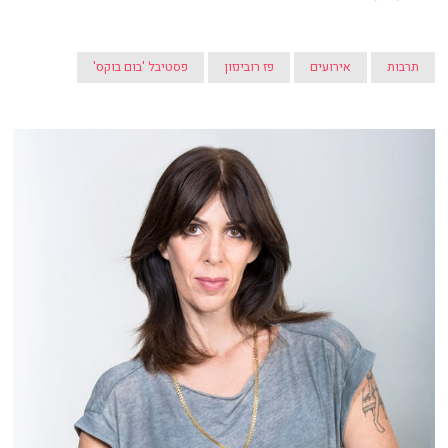
תרבות
אירועים
פז רובינזון
פסטיבל 'בום בוקס'