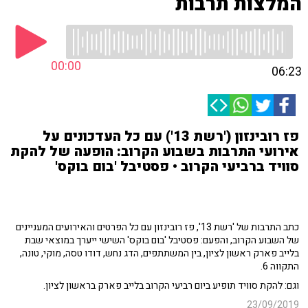
המלצות תרבות
00:00
06:23
פז רובינזון ('רשת 13') עם כל העדכונים על
אירועי התרבות בשבוע הקרוב: הופעה של להקת
סוויד ברביעי הקרוב • פסטיבל 'בום בוקס'
כתב התרבות של 'רשת 13', פז רובינזון עם כל הפרטים והאירועים המעניינים
של השבוע הקרוב, והפעם: פסטיבל 'בום בוקס' השישי ייערך במוצאי שבת
בלייב פארק ראשון לציון, בין המשתתפים, הדג נחש, דודו טסה, מוקי, טונה,
התקווה 6.
וגם: להקת סוויד תופיע ביום רביעי הקרוב בלייב פארק בראשון לציון.
23/09/2019