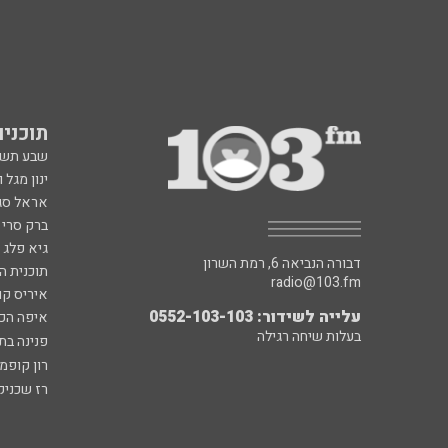
תוכניות fm
שבע תש
ינון מגל 
אראל סג"
ברק סרי 
גיא פלג
דבורה הנביאה 6, רמת השרון
תוכנית ה
radio@103.fm
איריס קו
עלייה לשידור: 0552-103-103
איפה הכ
בעלות שיחה רגילה
פנינה בת
רון קופמ
רז שכניק