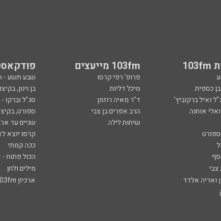
103
103fm מייעצים
פודקאסט
ע
פרופ' רפי קרסו
שבע תשע - 
ובן כספית
מיכל דליות
בן וינון, בקיצו
ל ואיל ברקוביץ'
ד"ר מאיה רוזמן
סג"ל וברקו -
ואלי אוחנה
הרב אפרים בן צבי
ספורט, בקיצו
שיחות לילה
שניים עד ארב
ספורט
קרסו יוצא לא
ל
ככה קמתי
סף
הכול פתוח - א
 צבי
מילים ולחן
ן ואריה אלדד
ארכיון 103fm