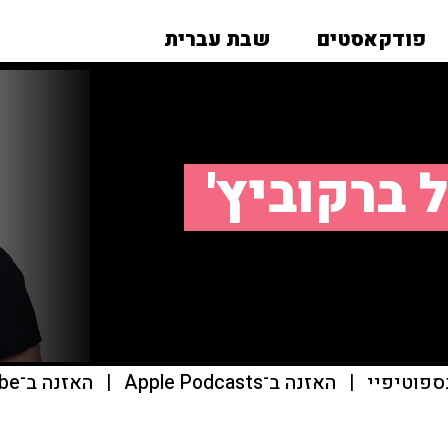
פודקאסטים
שבת עברית
 ברקוביץ'
ספוטיפיי
|
האזנה ב־Apple Podcasts
|
האזנה ב־youtube