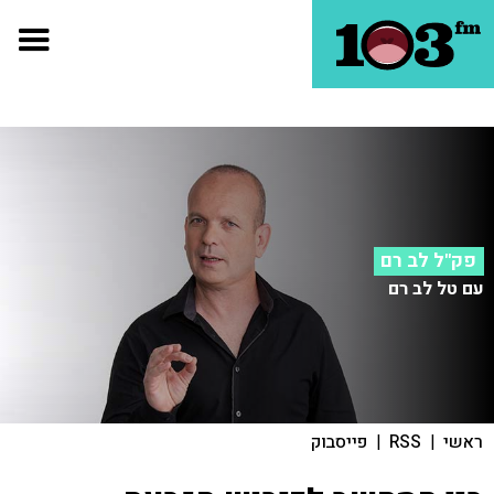
פק"ל לב רם
עם טל לב רם
ראשי
|
RSS
|
פייסבוק