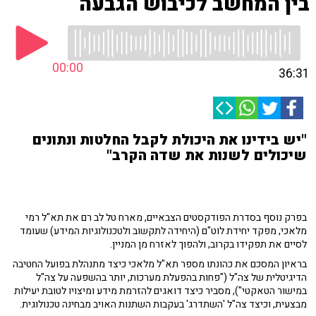
בין המחשב לכיבוש הגבעה
00:00
36:31
"יש בידינו את היכולת לקבל החלטות ונתונים
שיכולים לשנות את שדה הקרב"
בפרק נוסף בסדרת הפודקסטים הצבאיים, מארח טל לב רם את תא"ל רמי
מלאכי, מפקד יחידת לוט"ם (היחידה לתקשוב ולטכנולוגיות המידע) שעומד
לסיים את תפקידו בקרוב, ולהפוך לאזרח מן המניין.
בראיון המסכם את כהונתו מספר תא"ל מלאכי כיצד מתנהלת בפועל החטיבה
הדיגיטלית של צה"ל ("פחות בהפעלת מערכות, יותר בהשפעה על צה"ל
במישור הטאקטי"), מסביר כיצד דואגים להזרמת מידע ומיצויו לטובת יעילות
מבצעית, וכיצד צה"ל 'השתדרג' בעקבות השתנות האויב מבחינה טכנולוגית.