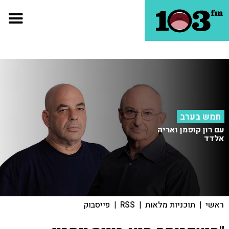
חמש בערב
עם רון קופמן ואריה
אלדד
ראשי
|
תוכניות מלאות
|
RSS
|
פייסבוק