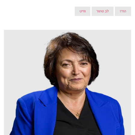
הודו
לב טהור
וויט