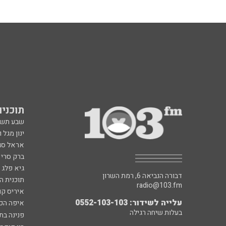
תוכניות fm
שבע תש
ינון מגל 
אראל סג"
ברק סרי 
גיא פלג
דבורה הנביאה 6, רמת השרון
תוכנית ה
radio@103.fm
איריס קו
עלייה לשידור: 0552-103-103
איפה הכ
בעלות שיחה רגילה
פנינה בת