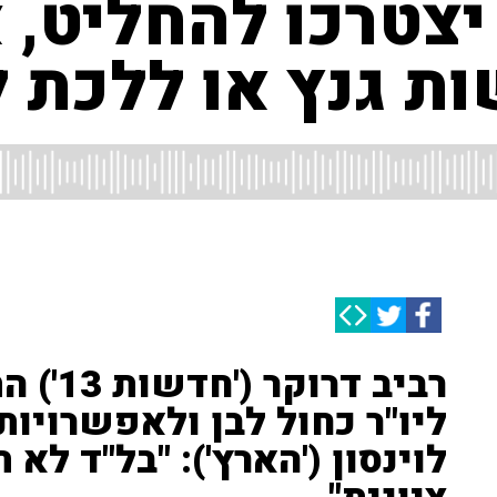
 יצטרכו להחליט, 
 גנץ או ללכת ל
רביב דר
ליו"ר כחול לבן ולאפשרויות
לוינסון ('הארץ'): "בל"ד ל