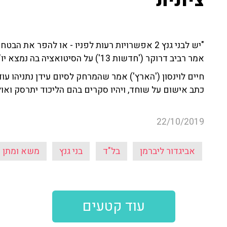
ציונית"
"יש לבני גנץ 2 אפשרויות רעות לפניו - או להפר 
אמר רביב דרוקר ('חדשות 13') על הסיטואציה בה נמצא יו"ר כחול לבן.
חיים לוינסון ('הארץ') אמר שהמרחק לסיום עידן נתניהו עוד 
כתב אישום על שוחד, ויהיו סקרים בהם הליכוד יתרסק ואול
22/10/2019
אביגדור ליברמן
בל"ד
בני גנץ
משא ומתן ק
עוד קטעים