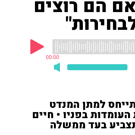
אם הם רוצים
בחירות"
00:00
וקר ('חדשות 13') התייחס למתן המנדט
 העומדות בפניו • חיים
א תצביע בעד ממשלה