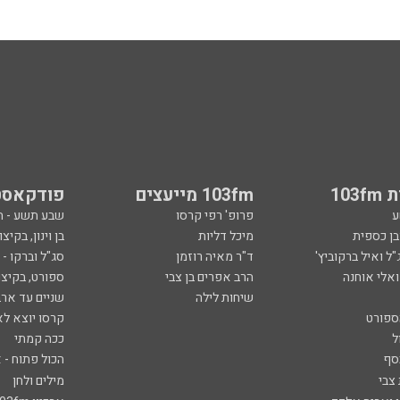
103
103fm מייעצים
פודקאסט
ע
פרופ' רפי קרסו
שבע תשע - 
ובן כספית
מיכל דליות
בן וינון, בקיצו
ל ואיל ברקוביץ'
ד"ר מאיה רוזמן
סג"ל וברקו -
ואלי אוחנה
הרב אפרים בן צבי
ספורט, בקיצו
שיחות לילה
שניים עד ארב
ספורט
קרסו יוצא לא
ל
ככה קמתי
סף
הכול פתוח - א
 צבי
מילים ולחן