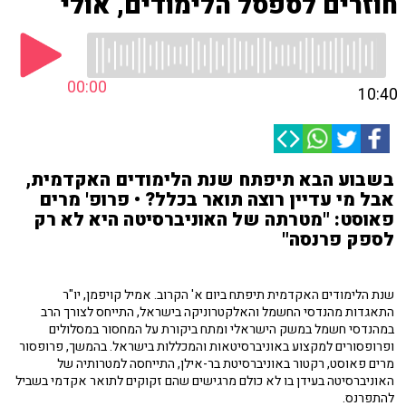
חוזרים לספסל הלימודים, אולי
00:00
10:40
בשבוע הבא תיפתח שנת הלימודים האקדמית,
אבל מי עדיין רוצה תואר בכלל? • פרופ' מרים
פאוסט: "מטרתה של האוניברסיטה היא לא רק
לספק פרנסה"
שנת הלימודים האקדמית תיפתח ביום א' הקרוב. אמיל קויפמן, יו"ר
התאגדות מהנדסי החשמל והאלקטרוניקה בישראל, התייחס לצורך הרב
במהנדסי חשמל במשק הישראלי ומתח ביקורת על המחסור במסלולים
ופרופסורים למקצוע באוניברסיטאות והמכללות בישראל. בהמשך, פרופסור
מרים פאוסט, רקטור באוניברסיטת בר-אילן, התייחסה למטרותיה של
האוניברסיטה בעידן בו לא כולם מרגישים שהם זקוקים לתואר אקדמי בשביל
להתפרנס.