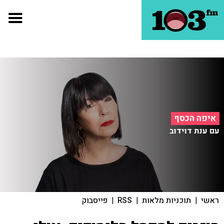
איפה הכסף
עם ענת דוידוב
ראשי
|
תוכניות מלאות
|
RSS
|
פייסבוק