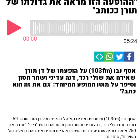
"ההופעה הזו מראה את גדולתו של
תורן ככותב"
00:00
05:24
אסף נבו (103fm) על הופעתו של דן תורן
שאירח את שולי רנד, דנה עדיני ושחר חסון
וסיפר על מוטו המופע המיוחד: 'גם את זה הוא
כתב?'
אסף נבו (103fm) שוחח עם איריס קול על הופעתו של דן תורן שחגג 59
ואירח את שולי רנד, דנה עדיני ושחר חסון ששר את השיר 'גידי'. "את רואה
250 איש בזאפה שמגיעים ביום שישי בצהריים ושרים איתו את המילים של
השירים", סיפר נבו.