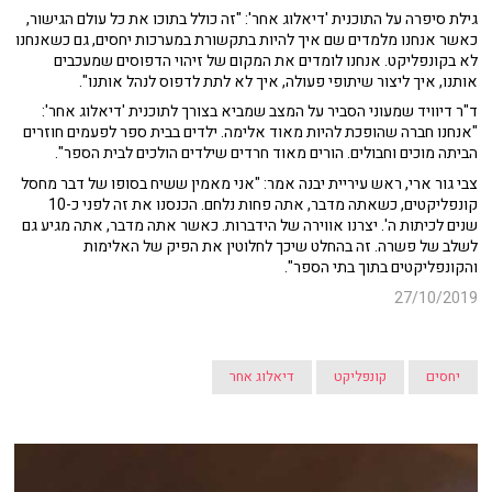
גילת סיפרה על התוכנית 'דיאלוג אחר': "זה כולל בתוכו את כל עולם הגישור,
כאשר אנחנו מלמדים שם איך להיות בתקשורת במערכות יחסים, גם כשאנחנו
לא בקונפליקט. אנחנו לומדים את המקום של זיהוי הדפוסים שמעכבים
אותנו, איך ליצור שיתופי פעולה, איך לא לתת לדפוס לנהל אותנו".
ד"ר דיוויד שמעוני הסביר על המצב שמביא בצורך לתוכנית 'דיאלוג אחר':
"אנחנו חברה שהופכת להיות מאוד אלימה. ילדים בבית ספר לפעמים חוזרים
הביתה מוכים וחבולים. הורים מאוד חרדים שילדים הולכים לבית הספר".
צבי גור ארי, ראש עיריית יבנה אמר: "אני מאמין ששיח בסופו של דבר מחסל
קונפליקטים, כשאתה מדבר, אתה פחות נלחם. הכנסנו את זה לפני כ-10
שנים לכיתות ה'. יצרנו אווירה של הידברות. כאשר אתה מדבר, אתה מגיע גם
לשלב של פשרה. זה בהחלט שיכך לחלוטין את הפיק של האלימות
והקונפליקטים בתוך בתי הספר".
27/10/2019
יחסים
קונפליקט
דיאלוג אחר