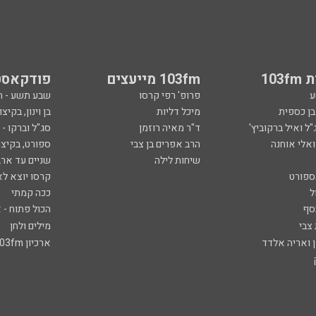
103
103fm מייעצים
פודקאסט
ע
פרופ' רפי קרסו
שבע תשע - 
ובן כספית
מיכל דליות
בן וינון, בקיצו
ל ואיל ברקוביץ'
ד"ר מאיה רוזמן
סג"ל וברקו -
ואלי אוחנה
הרב אפרים בן צבי
ספורט, בקיצו
שיחות לילה
שניים עד ארב
ספורט
קרסו יוצא לא
ל
ככה קמתי
סף
הכול פתוח - א
 צבי
מילים ולחן
ן ואריה אלדד
ארכיון 103fm