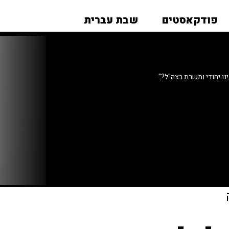
פודקאסטים
שבת עברית
נו יהודי ומשרת בצה"ל?"