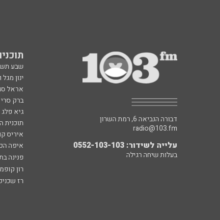
תוכניות fm
שבע תש
ינון מגל 
אראל סג"
ברק סרי 
גיא פלג
דבורה הנביאה 6, רמת השרון
תוכנית ה
radio@103.fm
איריס קו
עלייה לשידור: 0552-103-103
איפה הכ
בעלות שיחה רגילה
פנינה בת
רון קופמ
רז שכניק