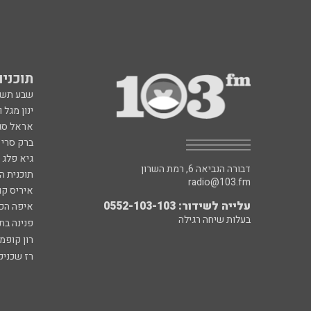
תוכניות fm
שבע תש
ינון מגל 
אראל סג"
ברק סרי 
גיא פלג
דבורה הנביאה 6, רמת השרון
תוכנית ה
radio@103.fm
איריס קו
עלייה לשידור: 0552-103-103
איפה הכ
בעלות שיחה רגילה
פנינה בת
רון קופמ
רז שכניק