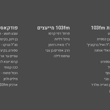
103
103fm מייעצים
פודקאסט
ע
פרופ' רפי קרסו
שבע תשע - 
ובן כספית
מיכל דליות
בן וינון, בקיצו
ל ואיל ברקוביץ'
ד"ר מאיה רוזמן
סג"ל וברקו -
ואלי אוחנה
הרב אפרים בן צבי
ספורט, בקיצו
שיחות לילה
שניים עד ארב
ספורט
קרסו יוצא לא
ל
ככה קמתי
סף
הכול פתוח - א
 צבי
מילים ולחן
ן ואריה אלדד
ארכיון 103fm