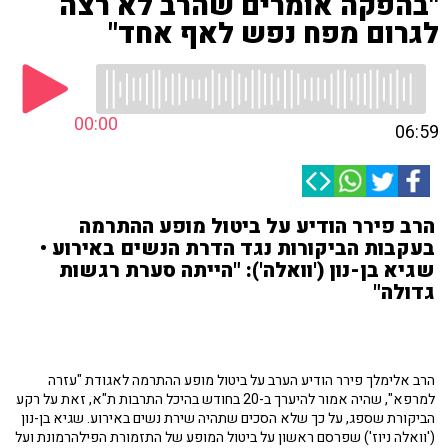
"בהפקה אומרים שהרב לא רצה
לגרום מפח נפש לאף אחד"
00:00
06:59
הרב פירר הודיע על ביטול מופע ההתרמה
בעקבות הביקורות נגד הדרת הנשים באירוע •
שגיא בן-נון ('וואלה'): "הייתה סערת רגשות
גדולה"
הרב אלימלך פירר הודיע הערב על ביטול מופע ההתרמה לאגודת "עזרה
למרפא", שהיה אמור להיערך ב-20 בחודש בהיכל התרבות ת"א, זאת על רקע
הביקורת שספג, על כך שלא הסכים שתהיה שירת נשים באירוע. שגיא בן-נון
('וואלה ניוז') שפרסם ראשון על ביטול המופע של התזמורת הפילהרמונת ועל