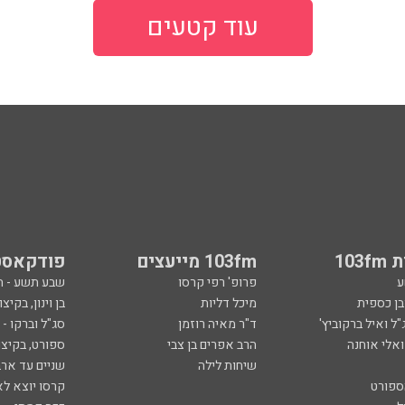
עוד קטעים
103
103fm מייעצים
פודקאסט
ע
פרופ' רפי קרסו
שבע תשע - 
ובן כספית
מיכל דליות
בן וינון, בקיצו
ל ואיל ברקוביץ'
ד"ר מאיה רוזמן
סג"ל וברקו -
ואלי אוחנה
הרב אפרים בן צבי
ספורט, בקיצו
שיחות לילה
שניים עד ארב
ספורט
קרסו יוצא לא