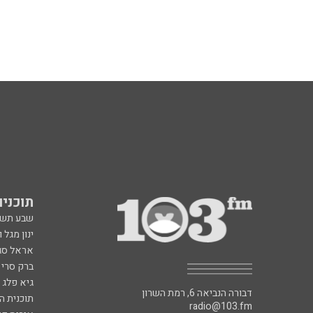
תוכניות fm
שבע תש
ינון מגל 
אראל סג"
ברק סרי 
גיא פלג
דבורה הנביאה 6, רמת השרון
תוכנית ה
radio@103.fm