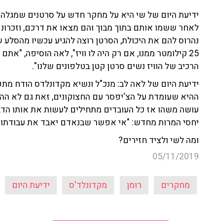
ידיעת היום של שי היא על מחקר חדש על סרטנים שמגלה כי 
לאחר ששמו אותם בתוך מבוך והם מצאו את דרכם, וזכרונם ה
נהרוס להם את היכולת, הסרטן רוצה להגיע עכשיו מהסלע ש
25 קילומטר ממנו, אם רק היה לו וויז", לאה הוסיפה, "את
הרכיב של הוויז נשים סרטן קטן בטלפונים שלנו".
ידיעת היום של לאה לב: מנכ"ל ונשיא מקדונלדס הודח מתפקי
ההיא שעומדת על הצ'יפסר עם החצוקונים, זאת גם לא הה
עושה משהו אז כל העובדים מתחילים לעשות את אותו הדבר
יחסי המרות מחדש: "אי אפשר שבנאדם יאבד את עבודתו בג
ומה לשי ולציד חזירים?
05/11/2019
מחקרים
רומן
מקדונלד'ס
ידיעת היום