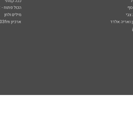
ל
ככה קמתי
סף
הכול פתוח - א
 צבי
מילים ולחן
ן ואריה אלדד
ארכיון 103fm