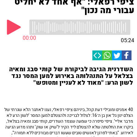
ציפי רפאלי: "אף אחד לא יחליט
עבורי מה נכון"
00:00
05:24
השדרנית הגיבה לביקורת של קותי סבג ומאיה
בצלאל על התנהלותה באירוע למען המסר נגד
לשון הרע: "מאוד לא לעניין ומטופש"
40 אמנים ומובילי דעת קהל, ביניהם ציפי רפאלי, נענו לאתגר הלא שגרתי של
הצלם ינון גל־און בן ה־16: לצלול לבריכה ולהצטלם למען המסר 'לשון הרע לא
מדבר אליי'. ציפי סיפרה כי שמעה שצמד השדרים, קותי סבג ומאיה בצלאל,
ביקרו את החלטתה שלא להצטלם ליד הקיר ל'שיק או שוק' ותהו מדוע הגיעה
לאירוע. "
באתי לפרגן לאנשים טובים שעשו דברים מבורכים ללא תמורה",