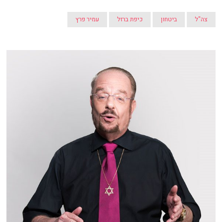
צה"ל
ביטחון
כיפת ברזל
עמיר פרץ