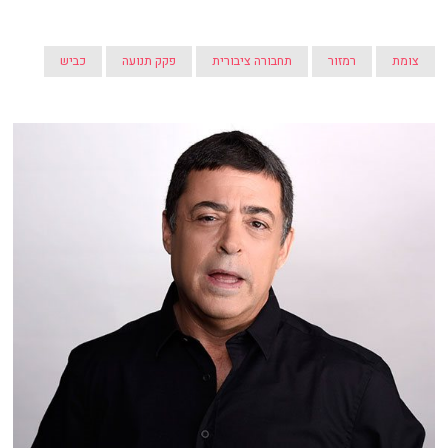
צומת
רמזור
תחבורה ציבורית
פקק תנועה
כביש