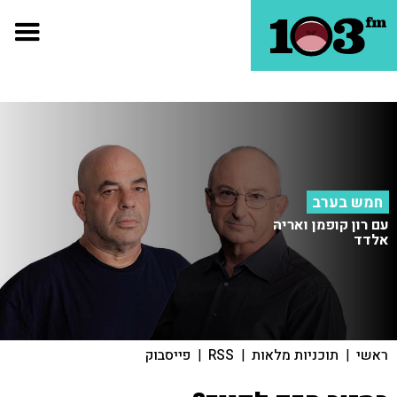
חמש בערב
עם רון קופמן ואריה
אלדד
ראשי
|
תוכניות מלאות
|
RSS
|
פייסבוק