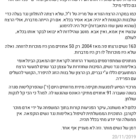
גם כלפי מיכל.
כמו במקרה הרצח הנורא של מריה טל ז"ל, שלא רצתה להתלונן נגד בעלה כדי
שלבנות הקטנות לא יהיה אבא אסיר בכלא. אם רק הייתה מדברת, אולי הרצח
(שהוא טוען שזו התאבדות) יכול היה להימנע.
עכשיו אין אמא, ואין אבא. מוטב שהילדות לא יבואו לבקר אותו בכלא,
לעולם.
163 נשים נרצחו פה מאז 2004. רק 50 אחוזים מהן היו מוכרות לרווחה. ואלה
שלא היו מוכרות? לו רק היו מדברות.
מנתונים שמתפרסמים במשרד הרווחה לקראת יום המאבק הבינלאומי
באלימות נגד נשים, הסיבות שחוזרות על עצמן כבר שנים למעשי הרצח
המתועבים הללו ע"י גברים, הן הרצון של בנות הזוג להיפרד, הקושי להשלים
עם הפרידה.
מרכזי הסיוע לנפגעות תקיפה מינית מדווחים היום (ד') שהפרקליטות סגרה
בשנה שעברה 91 אחוזים מתיקי האונס שהוגשו לה. למה? כי הכי קל לנקות
שולחן.
כלום לא משתנה, עיקר הפגיעות קורות בתוך המשפחה על ידי אדם מוכר
לקורבן. התוכנית הממשלתית לטיפול באלימות נגד נשים הוקפאה. אין
ממשלה ומי יודע מתי בכלל תהיה.
דמן של נשים מותר. וזה לא מעניין אף אחד.
20/11/2019