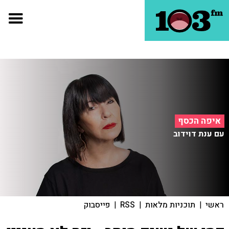
איפה הכסף
עם ענת דוידוב
ראשי
|
תוכניות מלאות
|
RSS
|
פייסבוק