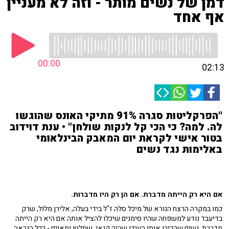
דמן של נשים מותר - וזה לא מעניין
אף אחד
00:00
02:13
"הפרקליטות סגרה 91% מתיקי האונס שהוגשו
לה. למה? כי הכי קל לנקות שולחן" • ענת דוידוב
בטור אישי לקראת יום המאבק הבינלאומי
באלימות נגד נשים
אם היא רק הייתה מדברת. אם הן רק היו מדברות.
כמו במקרה הרצח הנורא של מיכל סלה ז"ל בידי בעלה, אלירן מלול, שרק
בדיעבד נודע למשפחה שהיו סימנים שיכלו להציל אותה אם היא רק הייתה
מדברת. נשים שהכירו אותו העידו שהיה קנאי, שתלטן ומאיים - ככל הנראה