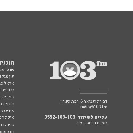
תוכניות fm
שבע תש
ינון מגל 
אראל סג"
ברק סרי 
גיא פלג
דבורה הנביאה 6, רמת השרון
תוכנית ה
radio@103.fm
איריס קו
עלייה לשידור: 0552-103-103
איפה הכ
בעלות שיחה רגילה
פנינה בת
רון קופמ