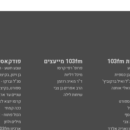
103
103fm מייעצים
פודקאסט
ע
פרופ' רפי קרסו
שבע תשע - 
ובן כספית
מיכל דליות
בן וינון, בקיצו
ל ואיל ברקוביץ'
ד"ר מאיה רוזמן
סג"ל וברקו -
ואלי אוחנה
הרב אפרים בן צבי
ספורט, בקיצו
שיחות לילה
שניים עד ארב
ספורט
קרסו יוצא לא
ל
ככה קמתי
סף
הכול פתוח - א
 צבי
מילים ולחן
ן ואריה אלדד
ארכיון 103fm