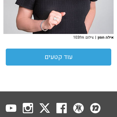
אילה חסון
| צילום: 103fm
עוד קטעים