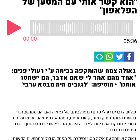
"הוא קשר אותי עם המטען של
הפלאפון"
00:00
05:36
גאולה צמח שהותקפה בביתה ע"י רעולי פנים:
"אחד מהם אמר לי שאם אדבר, הם ישחטו
אותנו" • הוסיפה: "לגנבים היה מבטא ערבי"
שלושה גברים רעולי פנים נכנסו לביתם של גאולה ואברהם ממושב חגור
בשעות הבוקר המוקדמות, קשרו אותם, חסמו את פיותיהם, איימו עליהם
בסכינים ורוקנו את ביתם. לאחר האירוע, מחו ביישובי דרום השרון כי גדר
המערכת פרוצה.
גאולה שוחחה עם אילה חסון וסיפרה על הפחד הגדול והתחושות הקשות.