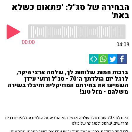
הבחירה של סג"ל: 'פתאום כשלא
באת'
00:00
04:08
ברכות חמות שלוחות לך, שלמה ארצי היקר,
לרגל יום הולדתך ה־70 • סג"ל ורועי עידן
השמיעו את בחירתם המוזיקלית ותיבלו בשירה
משלהם • מזל טוב!
היום לפני 70 שנים נולד שלמה ארצי. הוא הפציע אל עולמנו עם להיטים רבים
ומרגשים, שהפכו למנגינה של כולנו.
לרגל יום ההולדת, בחרו אראל סג"ל ורועי עידן את השיר המרגש 'ופתאום