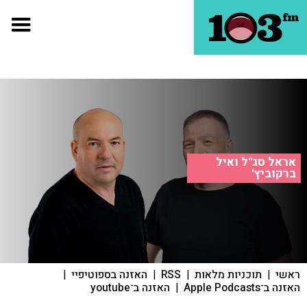
אראל סג"ל ואיל
ברקוביץ'
ראשי
|
תוכניות מלאות
|
RSS
|
האזנה בספוטיפיי
|
האזנה ב־Apple Podcasts
|
האזנה ב־youtube