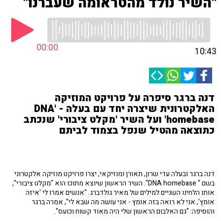
"השיר נולד מהטראומה שעברנו"
00:00
10:43
דנה ברגר סיפרה על פרויקט המוזיקה
האלקטרונית שיצרה יחד עם בעלה - 'DNA
homebase' ועל השיר 'מקלט ציבורי' שנכתב
כתוצאה מהטיל שנפל בצמוד לביתם
דנה ברגר ובעלה עדי שרון, תאורן ומוזיקאי, יצרו פרויקט מוזיקה אלקטרוני
בשם " DNA homebase". השיר הראשון שיוצא מתוכו הוא "מקלט ציבורי",
אותו הלחינו השניים למילים של מאיר גולדברג. "אנשים אמרו לי 'איזה
אומץ', אני לא רואה בזה אומץ - אני עושה מה שבא לי", אמרה ברגר
והוסיפה: "גם האלבום הראשון שלי היה מאוד קשוח וכועס".