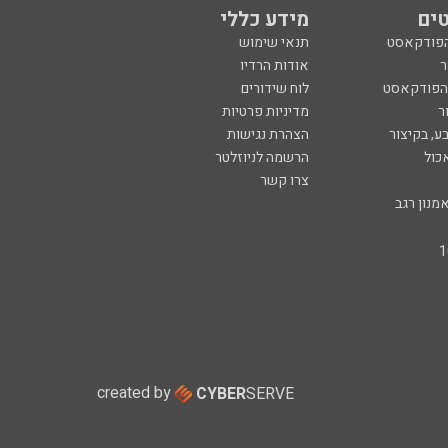
ים
מידע כללי
הפודקאסט
תנאי שימוש
ר
אודות הרדיו
 הפודקאסט
לוח שידורים
ר
מדיניות פרטיות
ע, בקיצור
הצהרת נגישות
כול
הרשמה לניוזלטר
צרו קשר
מנון רגב
created by
CYBER
SERVE