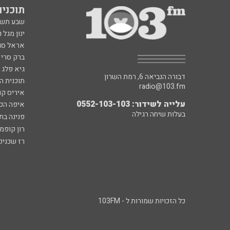
תוכניות fm
שבע תש
ינון מגל 
אראל סג"
ברק סרי 
גיא פלג
דבורה הנביאה 6, רמת השרון
תוכנית ה
radio@103.fm
איריס קו
עלייה לשידור: 0552-103-103
איפה הכ
בעלות שיחה רגילה
פנינה בת
רון קופמ
רז שכניק
כל הזכויות שמורות ל - 103FM