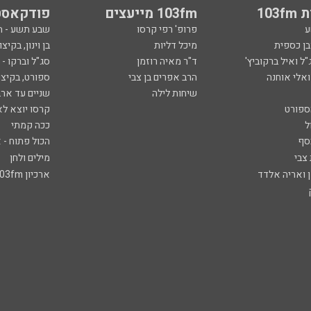
103
103fm מייעצים
פודקאסט
ע
פרופ' רפי קרסו
שבע תשע - 
ובן כספית
מיכל דליות
בן וינון, בקיצו
ל ואיל ברקוביץ'
ד"ר מאיה רוזמן
סג"ל וברקו -
ואלי אוחנה
הרב אפרים בן צבי
ספורט, בקיצו
שיחות לילה
שניים עד ארב
ספורט
קרסו יוצא לא
ל
ככה קמתי
סף
הכול פתוח - א
 צבי
מילים ולחן
ן ואריה אלדד
ארכיון 103fm